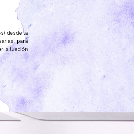
es) desde la
arias para
r situación