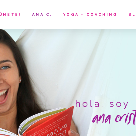
¡ÚNETE!
ANA C.
YOGA + COACHING
B
hola, soy
ana cris