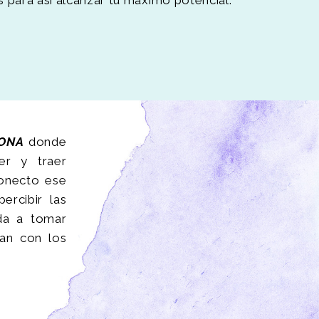
ONA
donde
er y traer
onecto ese
rcibir las
da a tomar
ean con los